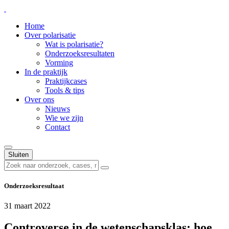
Home
Over polarisatie
Wat is polarisatie?
Onderzoeksresultaten
Vorming
In de praktijk
Praktijkcases
Tools & tips
Over ons
Nieuws
Wie we zijn
Contact
Sluiten
Onderzoeksresultaat
31 maart 2022
Controverse in de wetenschapsklas: hoe